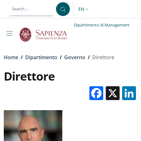
Skip to main content
Skip to footer content
EN
LANGUAGE SWITCHER: CURR
Dipartimento di Management
Breadcrumb
Home
/
Dipartimento
/
Governo
/
Direttore
Direttore
Facebo
X