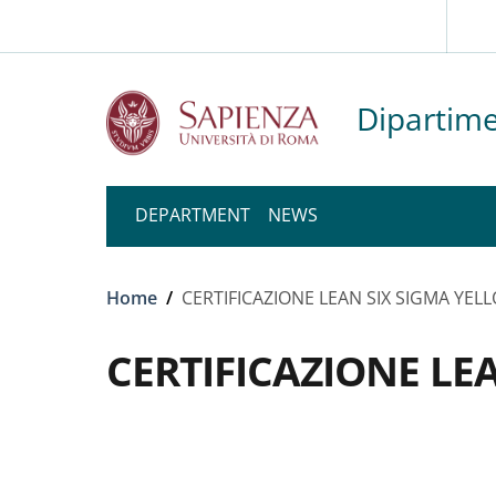
Slim to
Skip to main content
Skip to footer content
Dipartim
DEPARTMENT
NEWS
Breadcrumb
Home
/
CERTIFICAZIONE LEAN SIX SIGMA YEL
CERTIFICAZIONE LE