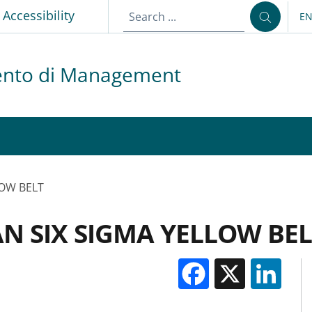
p
Accessibility
E
LA
ento di Management
LOW BELT
AN SIX SIGMA YELLOW BEL
Facebook
X
Li
M