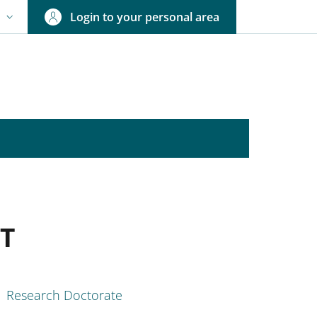
Login to your personal area
N
NGUAGE SWITCHER: CURRENT LANGUAGE
T
nkedIn
ENU CEV SECOND NAVIGATION
Research Doctorate