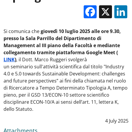
Facebo
X
Si comunica che
giovedì 10 luglio 2025 alle ore 9.30,
presso la Sala Parrillo del Dipartimento di
Management al III piano della Facoltà e mediante
collegamento tramite piattaforma Google Meet (
LINK
)
, il
Dott. Marco Ruggeri svolgerà
un
seminario
sull'attività scientifica dal titolo "
Industry
4.0 e 5.0 towards Sustainable Development: challenges
and future perspectives
” ai fini della chiamata nel ruolo
di
Ricercatore a Tempo Determinato Tipologia A, tempo
pieno, per il GSD 13/ECON-10 settore scientifico
disciplinare ECON-10/A ai sensi dell’art. 11, lettera K,
dello Statuto.
Data notizi
4 July 2025
Attachments