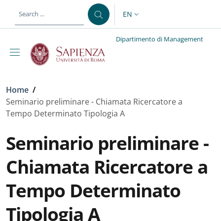
Skip to main content
Skip to footer content
EN
LANGUAGE SWITCHER: CURR
Dipartimento di Management
Breadcrumb
Home
/
Seminario preliminare - Chiamata Ricercatore a
Tempo Determinato Tipologia A
Seminario preliminare -
Chiamata Ricercatore a
Tempo Determinato
Tipologia A