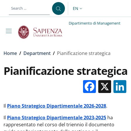
Skip to main content
Skip to footer content
EN
LANGUAGE SWITCHER: CURR
Dipartimento di Management
Breadcrumb
Home
/
Department
/
Pianificazione strategica
Pianificazione strategica
Facebo
X
Il
Piano Strategico Dipartimentale 2026-2028
.
Il
Piano Strategico Dipartimentale 2023-2025
ha
rappresentato nel corso del triennio il documento