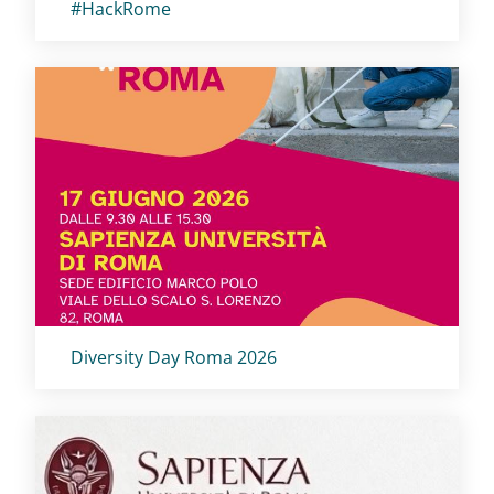
Titolo card
:
#HackRome
Titolo card
:
Diversity Day Roma 2026