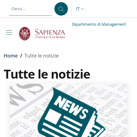
Salta al contenuto principale
Skip to footer content
IT
SELETTORE LINGUA: CURREN
Dipartimento di Management
Briciole di pane
Home
/
Tutte le notizie
Tutte le notizie