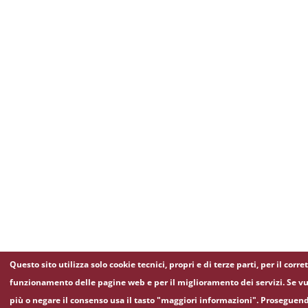
Questo sito utilizza solo cookie tecnici, propri e di terze parti, per il corre
funzionamento delle pagine web e per il miglioramento dei servizi. Se vu
più o negare il consenso usa il tasto "maggiori informazioni". Proseguen