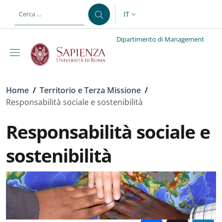
Salta al contenuto principale
Skip to footer content
IT
SELETTORE LINGUA: CURREN
Dipartimento di Management
Briciole di pane
Home
/
Territorio e Terza Missione
/
Responsabilità sociale e sostenibilità
Responsabilità sociale e
sostenibilità