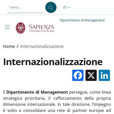
Salta al contenuto principale
Skip to footer content
IT
SELETTORE LINGUA: CURREN
Dipartimento di Management
Briciole di pane
Home
/
Internazionalizzazione
Internazionalizzazione
Facebo
X
Il
Dipartimento di Management
persegue, come linea
strategica prioritaria, il rafforzamento della propria
dimensione internazionale. In tale direzione, l’impegno
è volto a consolidare una rete di partner europei ed