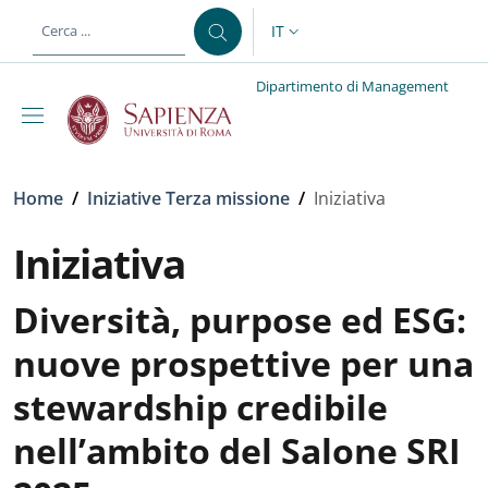
Salta al contenuto principale
Skip to footer content
IT
SELETTORE LINGUA: CURREN
Dipartimento di Management
Briciole di pane
Home
/
Iniziative Terza missione
/
Iniziativa
Iniziativa
Diversità, purpose ed ESG:
nuove prospettive per una
stewardship credibile
nell’ambito del Salone SRI