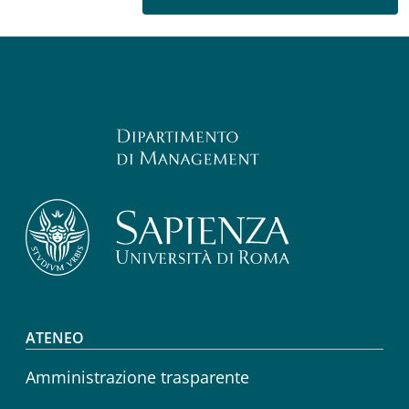
Footer menu
ATENEO
Amministrazione trasparente