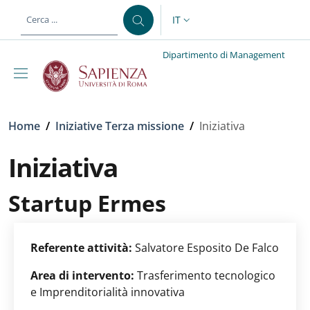
Salta al contenuto principale
Skip to footer content
IT
SELETTORE LINGUA: CURREN
Dipartimento di Management
Briciole di pane
Home
/
Iniziative Terza missione
/
Iniziativa
Iniziativa
Startup Ermes
Referente attività:
Salvatore Esposito De Falco
Area di intervento:
Trasferimento tecnologico
e Imprenditorialità innovativa